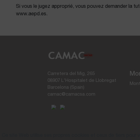
Si vous le jugez approprié, vous pouvez demander la t
www.aepd.es.
Mon
Carretera del Mig, 265
08907 L'Hospitalet de Llobregat
Mont
Barcelona (Spain)
camac@camacsa.com
Ce site Web utilise ses propres cookies et ceux de tiers pour 