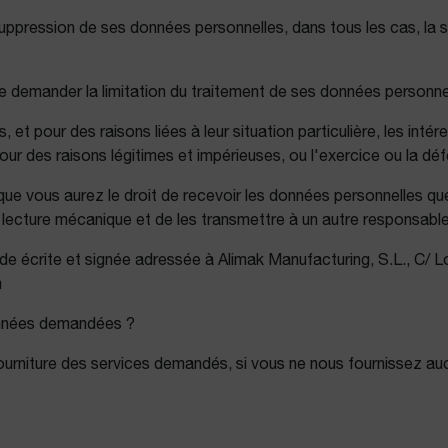
suppression de ses données personnelles, dans tous les cas, la s
 de demander la limitation du traitement de ses données personne
et pour des raisons liées à leur situation particulière, les int
r des raisons légitimes et impérieuses, ou l'exercice ou la dé
e que vous aurez le droit de recevoir les données personnelles q
lecture mécanique et de les transmettre à un autre responsable
e écrite et signée adressée à Alimak Manufacturing, S.L., C/ 
m
données demandées ?
niture des services demandés, si vous ne nous fournissez aucun