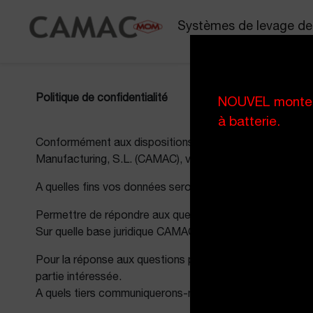
Systèmes de levage de
Politique de confidentialité
NOUVEL monte-m
à batterie.
Conformément aux dispositions du règlement (UE) 2016/6
Manufacturing, S.L. (CAMAC), vous informe du traitement
A quelles fins vos données seront-elles traitées ?
Permettre de répondre aux questions posées par les diff
Sur quelle base juridique CAMAC traite-t-elle vos donné
Pour la réponse aux questions posées par les différents
partie intéressée.
A quels tiers communiquerons-nous vos données ?