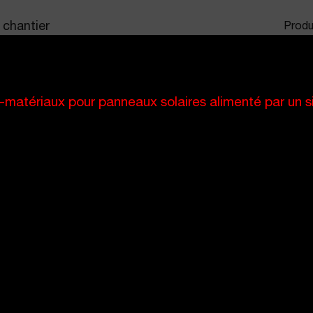
 chantier
Produ
atériaux pour panneaux solaires alimenté par un si
79 du Parlement européen et du Conseil du 27 avril 2016 ("RGP
 qui sera effectué sur vos données personnelles, sur le site ca
érents canaux mis à disposition par CAMAC, notamment via le for
es ?
 canaux que CAMAC met à disposition, un intérêt légitime de CAM