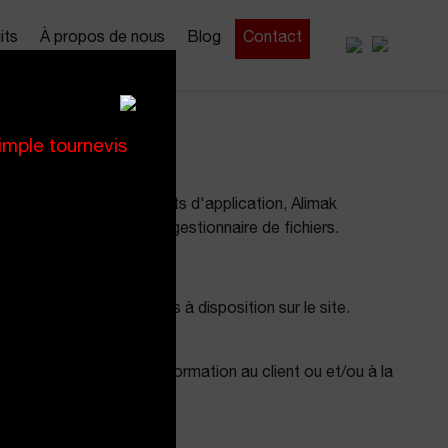
its
À propos de nous
Blog
Contact
mple tournevis
D") et de ses règlements d'application, Alimak
macsa.com, en tant que gestionnaire de fichiers.
mulaire de contact mis à disposition sur le site.
AC d'attention et d'information au client ou et/ou à la