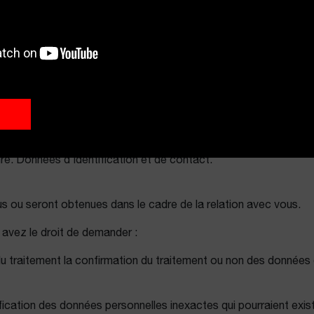
e site Web à des tiers n'est pas prévue. Au-delà des communicat
emandes.
ant le temps nécessaire pour pouvoir répondre à vos demandes
re. Données d'identification et de contact.
us ou seront obtenues dans le cadre de la relation avec vous.
avez le droit de demander :
du traitement la confirmation du traitement ou non des données qu
ctification des données personnelles inexactes qui pourraient exi