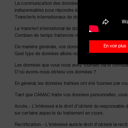
La communication des données fournies par le biais de c
indispensables pour répondre à vos exigences et/ou d
Transferts internationaux de données
Le transfert international de données n'est pas fourni.
Combien de temps traiterons-nous vos données ?
En voir plus
De manière générale, vos données seront traitées pend
Quel type de données allons-nous traiter ?
Les données que vous nous avez fournies via le formulai
D'où avons-nous obtenu vos données ?
En général, les données traitées ont été fournies par vo
Tant que CAMAC traite vos données personnelles, vous 
Accès.- L'intéressé a le droit d'obtenir du responsable 
sur certains aspects du traitement en cours.
Rectification.- L'intéressé aura le droit d'obtenir la re