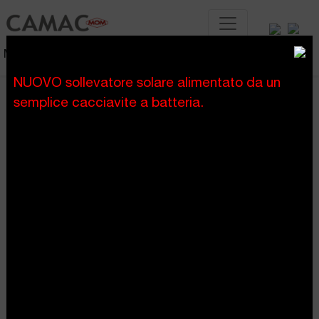
Montacarichi a scala
NUOVO sollevatore solare alimentato da un
semplice cacciavite a batteria.
inizio
contatto
>
Contatto
CAMAC
Carretera del Mig, 265
08907 L'Hospitalet de Llobregat
Barcelona (Spain)
camac@camacsa.com