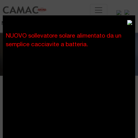
Montacarichi a scala
NUOVO sollevatore solare alimentato da un
semplice cacciavite a batteria.
Previous
Next
Siamo produttori di montacarichi a scala per il
sollevamento di materiali, pannelli solari, tegole e liquidi sul
tetto.