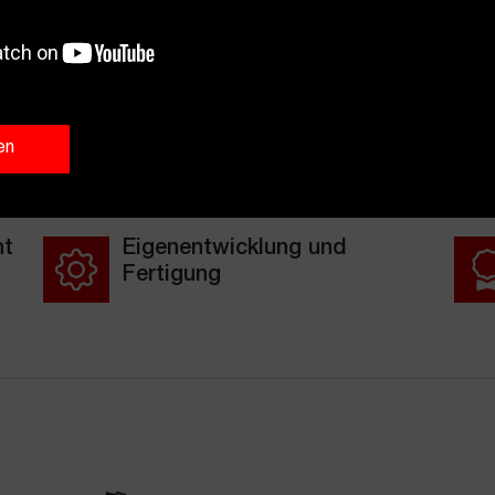
er von Leiteraufzüge zum Heben von Materialien, Solarmodulen,
en
Flüssigkeiten auf Dächer.
nt
Eigenentwicklung und
Fertigung