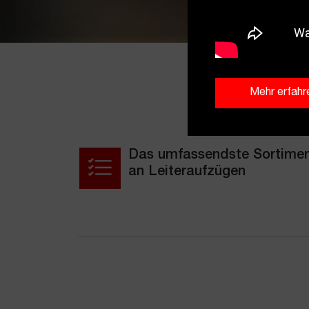
Wir sind Herstell
Mehr erfahr
Das umfassendste Sortime
an Leiteraufzügen