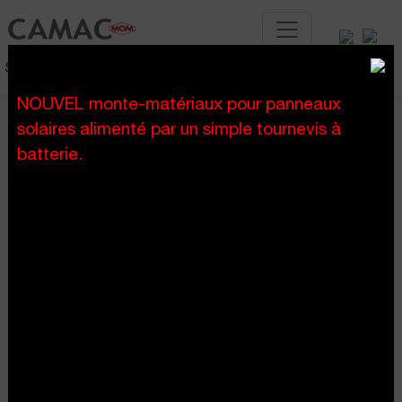
Systèmes de levage de chantier
NOUVEL monte-matériaux pour panneaux
solaires alimenté par un simple tournevis à
accueil
à propos de nous
>
batterie.
À propos de nous