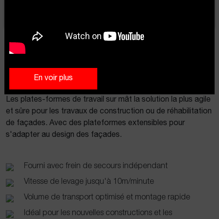
accueil
produits
plates-formes de travail sur mât
>
>
En voir plus
Les plates-formes de travail sur mât la solution la plus agile
et sûre pour les travaux de construction ou de réhabilitation
de façades. Avec des plateformes extensibles pour
s'adapter au design des façades.
Fourni avec frein de secours indépendant
Vitesse de levage jusqu'à 10m/minute
Volume de transport optimisé et montage rapide
Idéal pour les nouvelles constructions et les