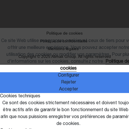
Politique de cookies
Politique de confidentialité ·
Ce site Web utilise ses propres cookies et ceux de tiers pour 
offrir une meilleure expérience. Vous pouvez accepter notr
Mentions légales ·
utilisation des cookies ou modifier vos paramètres. Pour plu
Copyright © 2025 Alimak Group. All rights reserved
d'informations sur les cookies, consultez notre
Politique d
cookies
Configurer
Rejeter
Accepter
Cookies techniques
Ce sont des cookies strictement nécessaires et doivent toujo
être actifs afin de garantir le bon fonctionnement du site Web
afin que nous puissions enregistrer vos préférences de paramè
de cookies.