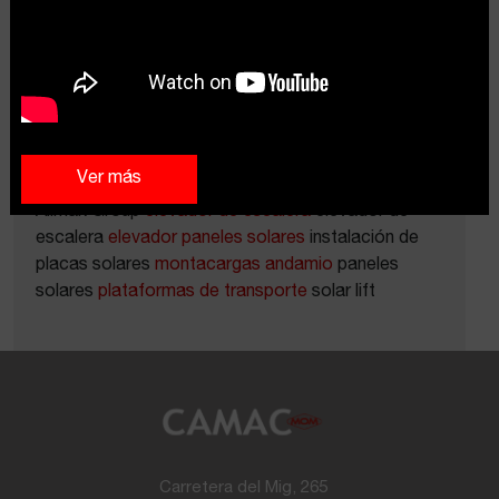
Novedades
Etiquetas
Ver más
Alimak Group
elevador de escalera
elevador de
escalera
elevador paneles solares
instalación de
placas solares
montacargas andamio
paneles
solares
plataformas de transporte
solar lift
Carretera del Mig, 265