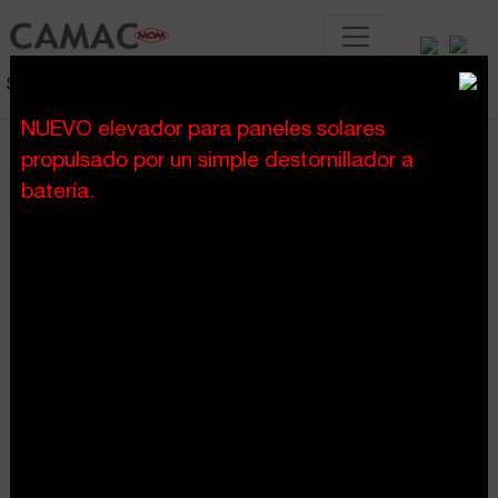
Sistemas de elevación para la construcción
NUEVO elevador para paneles solares
propulsado por un simple destornillador a
inicio
blog
>
batería.
Blog
Categorias
Elevación a cable
Elevación a cremallera
Ferias